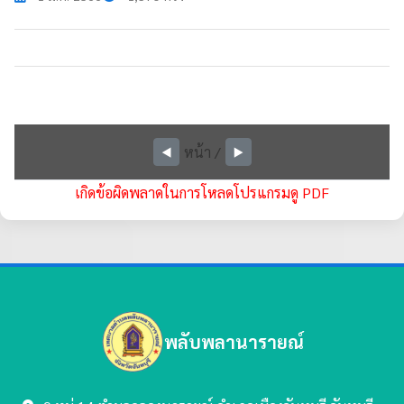
หน้า
/
◀️
▶️
เกิดข้อผิดพลาดในการโหลดโปรแกรมดู PDF
พลับพลานารายณ์