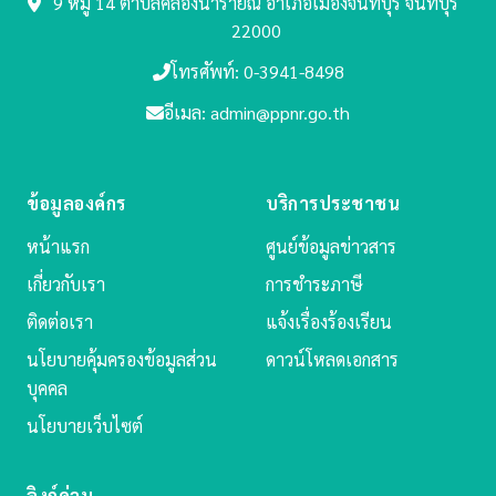
9 หมู่ 14 ตำบลคลองนารายณ์
อำเภอเมืองจันทบุรี จันทบุรี
22000
โทรศัพท์: 0-3941-8498
อีเมล: admin@ppnr.go.th
ข้อมูลองค์กร
บริการประชาชน
หน้าแรก
ศูนย์ข้อมูลข่าวสาร
เกี่ยวกับเรา
การชำระภาษี
ติดต่อเรา
แจ้งเรื่องร้องเรียน
นโยบายคุ้มครองข้อมูลส่วน
ดาวน์โหลดเอกสาร
บุคคล
นโยบายเว็บไซต์
ลิงก์ด่วน