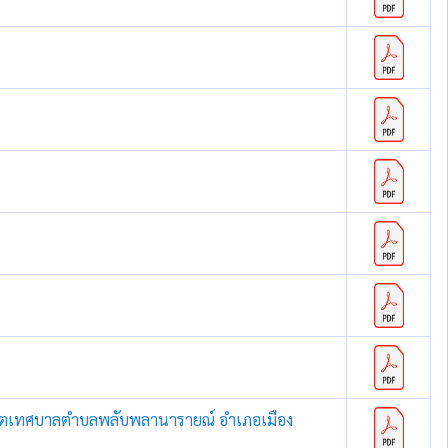
ี่เขตเทศบาลตำบลพลับพลานารายณ์ อำเภอเมือง