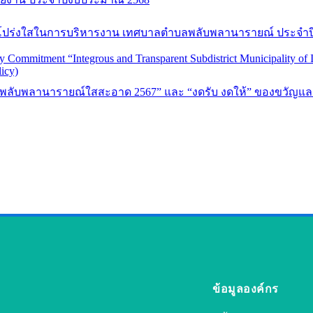
โปร่งใสในการบริหารงาน เทศบาลตำบลพลับพลานารายณ์ ประจำ
cy Commitment “Integrous and Transparent Subdistrict Municipality of I
licy)
ลพลับพลานารายณ์ใสสะอาด 2567” และ “งดรับ งดให้” ของขวัญและข
ข้อมูลองค์กร