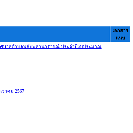
เอกสาร
แนบ
 เทศบาลตำบลพลับพลานารายณ์ ประจำปีงบประมาณ
ันวาคม 2567