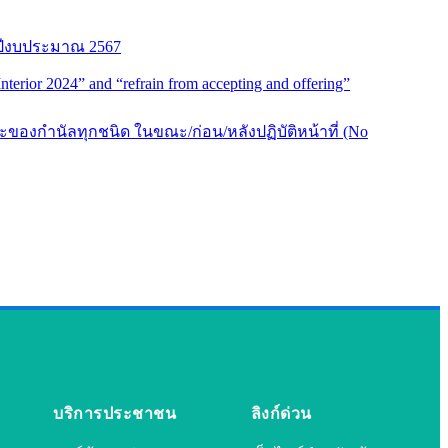
ปีงบประมาณ 2567
nterior 2024” and “refrain from accepting and offering”
องกำนัลทุกชนิด ในขณะ/ก่อน/หลังปฏิบัติหน้าที่ (No
บริการประชาชน
ลิงก์ด่วน