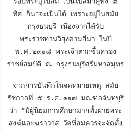
รอบพระอุโบสถ เป็นใบสีมาคู่ทั้ง ๘
ทิศ ก็น่าจะเป็นได้ เพราะอยู่ในสมัย
กรุงธนบุรี เนื่องจากได้รับ
พระราชทานวิสุงคามสีมา ในปี
พ.ศ.๒๓๑๘ พระเจ้าตากขึ้นครอง
ราชย์สมบัติ ณ กรุงธนบุรีศรีมหาสมุทร
จากการบันทึกในจดหมายเหตุ สมัย
รัชกาลที่ ๕ ร.ศ.๑๑๗ มณฑลจันทบุรี
ว่า “มีผู้นิยมการศึกษามากทั้งฝ่ายพระ
สงฆ์และฆราวาส วัดที่สมควรจะจัดตั้ง