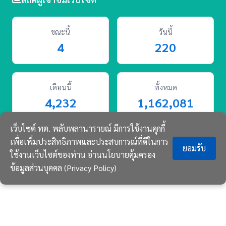
ขณะนี้
วันนี้
4
220
เดือนนี้
ทั้งหมด
4,232
1,162,081
เว็บไซต์ ทต. พลับพลานารายณ์ มีการใช้งานคุกกี้
เพื่อเพิ่มประสิทธิภาพและประสบการณ์ที่ดีในการ
ยอมรับ
ใช้งานเว็บไซต์ของท่าน
อ่านนโยบายคุ้มครอง
© 2569 พลับพลานารายณ์ สงวนลิขสิทธิ์.
ข้อมูลส่วนบุคคล (Privacy Policy)
CLA Smart Web v3.0 พัฒนาโดย
A-Team
ข่าวสาร
บริการ
กิจกรรม
ติดต่อ
Crop